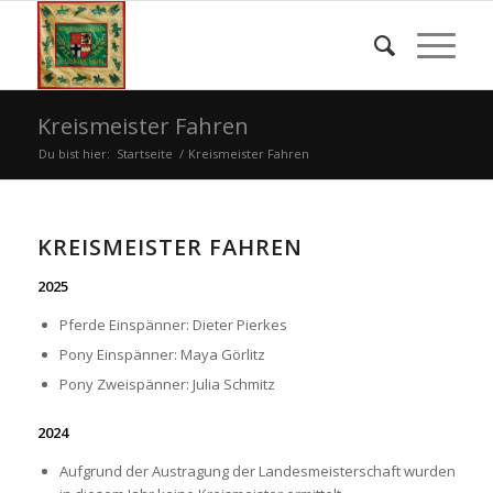
Kreismeister Fahren
Du bist hier:
Startseite
/
Kreismeister Fahren
KREISMEISTER FAHREN
2025
Pferde Einspänner: Dieter Pierkes
Pony Einspänner: Maya Görlitz
Pony Zweispänner: Julia Schmitz
2024
Aufgrund der Austragung der Landesmeisterschaft wurden