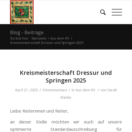
Blog - Beiträge
Du bist hier:
Startseite
/
Aus dem KV
/
Kreismeisterschaft Dressur und Springen 2025
Kreismeisterschaft Dressur und
Springen 2025
/
/
/
April 21, 2025
0 Kommentare
in
Aus dem KV
von
Sarah
Klanke
Liebe Reiterinnen und Reiter,
an dieser Stelle möchten wir euch auf unsere
optimierte Standardausschreibung für